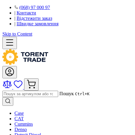
(068) 97 000 97
|
Контакти
|
Відстежити заказ
|
Швидке замовлення
Skip to Content
Пошук
Ctrl+K
Case
CAT
Cummins
Denso
Detroit Diesel