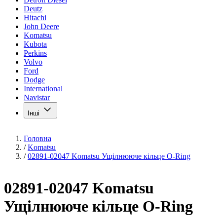
Deutz
Hitachi
John Deere
Komatsu
Kubota
Perkins
Volvo
Ford
Dodge
International
Navistar
Інші
Головна
/
Komatsu
/
02891-02047 Komatsu Ущілнююче кільце O-Ring
02891-02047 Komatsu
Ущілнююче кільце O-Ring