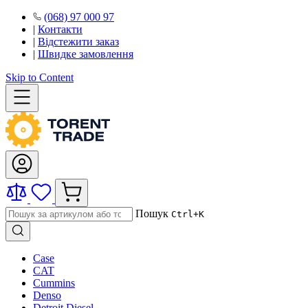
(068) 97 000 97
|
Контакти
|
Відстежити заказ
|
Швидке замовлення
Skip to Content
Пошук
Ctrl+K
Case
CAT
Cummins
Denso
Detroit Diesel