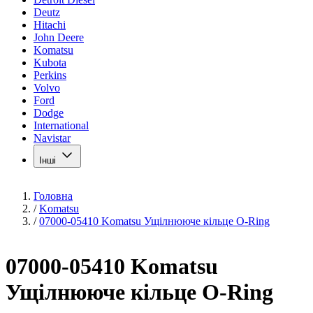
Deutz
Hitachi
John Deere
Komatsu
Kubota
Perkins
Volvo
Ford
Dodge
International
Navistar
Інші
Головна
/
Komatsu
/
07000-05410 Komatsu Ущілнююче кільце O-Ring
07000-05410 Komatsu
Ущілнююче кільце O-Ring