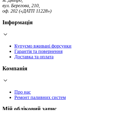
м. Дніпро,
вул. Берегова, 210,
оф. 202 («ДАТП 11228»)
Інформація
Купуємо вживані форсунки
Гарантія та повернення
Доставка та оплата
Компанія
Про нас
Ремонт паливних систем
Мій обліковий запис
Увійти
Створити обліковий запис
Працюємо з 2006 року