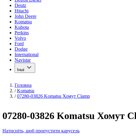
Deutz
Hitachi
John Deere
Komatsu
Kubota
Perkins
Volvo
Ford
Dodge
International
Navistar
Інші
Головна
/
Komatsu
/
07280-03826 Komatsu Хомут Clamp
07280-03826 Komatsu Хомут C
Натисніть, щоб пропустити карусель