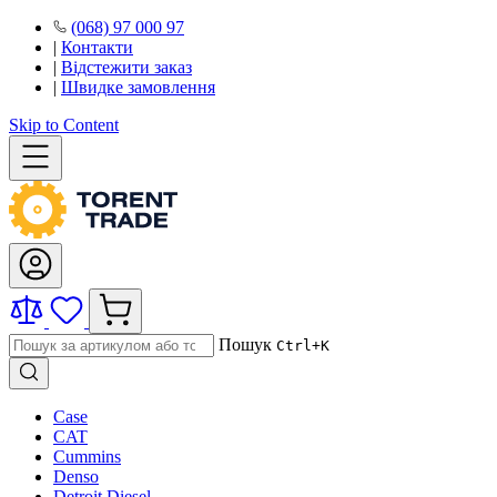
(068) 97 000 97
|
Контакти
|
Відстежити заказ
|
Швидке замовлення
Skip to Content
Пошук
Ctrl+K
Case
CAT
Cummins
Denso
Detroit Diesel