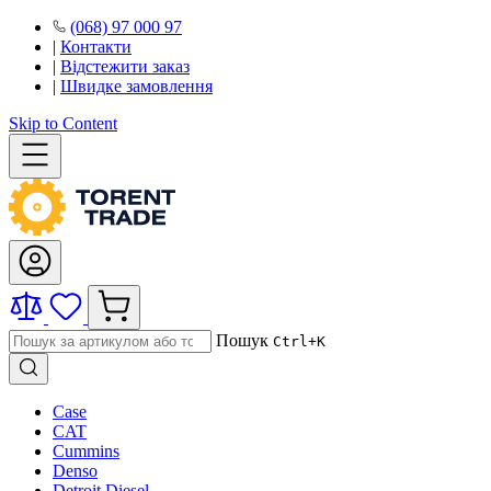
(068) 97 000 97
|
Контакти
|
Відстежити заказ
|
Швидке замовлення
Skip to Content
Пошук
Ctrl+K
Case
CAT
Cummins
Denso
Detroit Diesel