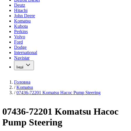
Deutz
Hitachi
John Deere
Komatsu
Kubota
Perkins
Volvo
Ford
Dodge
International
Navistar
Інші
Головна
/
Komatsu
/
07436-72201 Komatsu Насос Pump Steering
07436-72201 Komatsu Насос
Pump Steering