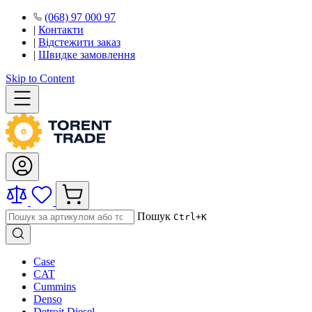
(068) 97 000 97
|
Контакти
|
Відстежити заказ
|
Швидке замовлення
Skip to Content
Пошук
Ctrl+K
Case
CAT
Cummins
Denso
Detroit Diesel