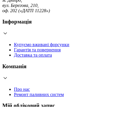
м. Дніпро,
вул. Берегова, 210,
оф. 202 («ДАТП 11228»)
Інформація
Купуємо вживані форсунки
Гарантія та повернення
Доставка та оплата
Компанія
Про нас
Ремонт паливних систем
Мій обліковий запис
Увійти
Створити обліковий запис
Працюємо з 2006 року