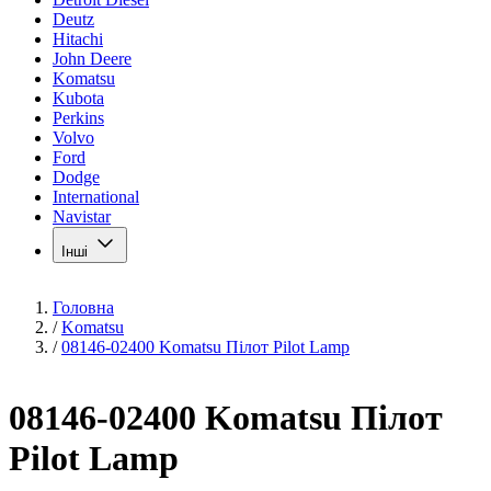
Deutz
Hitachi
John Deere
Komatsu
Kubota
Perkins
Volvo
Ford
Dodge
International
Navistar
Інші
Головна
/
Komatsu
/
08146-02400 Komatsu Пілот Pilot Lamp
08146-02400 Komatsu Пілот
Pilot Lamp