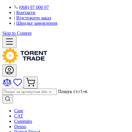
(068) 97 000 97
|
Контакти
|
Відстежити заказ
|
Швидке замовлення
Skip to Content
Пошук
Ctrl+K
Case
CAT
Cummins
Denso
Detroit Diesel