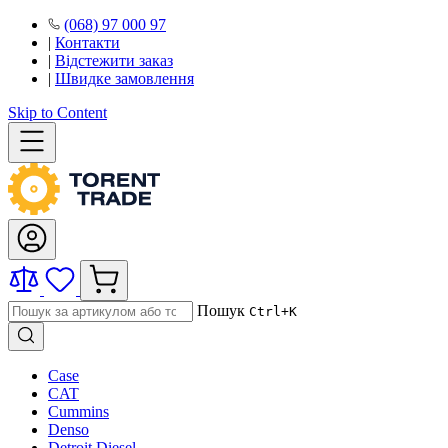
(068) 97 000 97
|
Контакти
|
Відстежити заказ
|
Швидке замовлення
Skip to Content
Пошук
Ctrl+K
Case
CAT
Cummins
Denso
Detroit Diesel