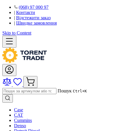
(068) 97 000 97
|
Контакти
|
Відстежити заказ
|
Швидке замовлення
Skip to Content
Пошук
Ctrl+K
Case
CAT
Cummins
Denso
Detroit Diesel