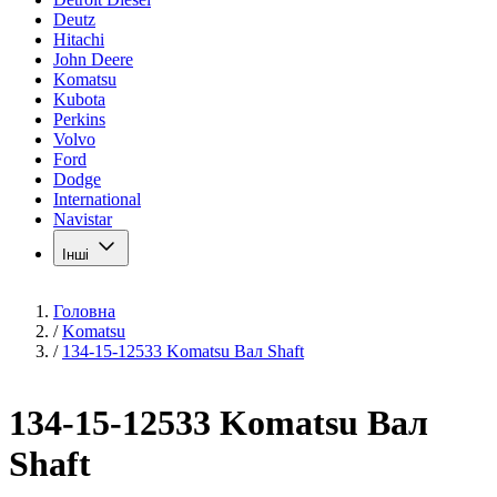
Deutz
Hitachi
John Deere
Komatsu
Kubota
Perkins
Volvo
Ford
Dodge
International
Navistar
Інші
Головна
/
Komatsu
/
134-15-12533 Komatsu Вал Shaft
134-15-12533 Komatsu Вал
Shaft