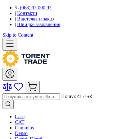
(068) 97 000 97
|
Контакти
|
Відстежити заказ
|
Швидке замовлення
Skip to Content
Пошук
Ctrl+K
Case
CAT
Cummins
Denso
Detroit Diesel