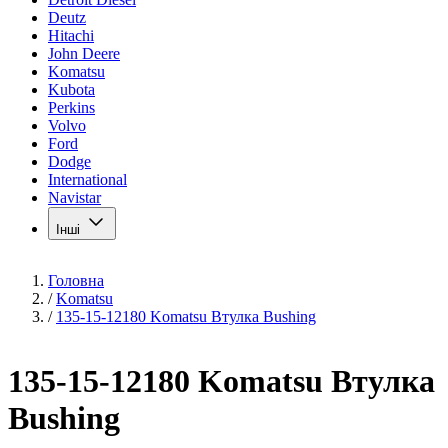
Deutz
Hitachi
John Deere
Komatsu
Kubota
Perkins
Volvo
Ford
Dodge
International
Navistar
Інші
Головна
/
Komatsu
/
135-15-12180 Komatsu Втулка Bushing
135-15-12180 Komatsu Втулка
Bushing