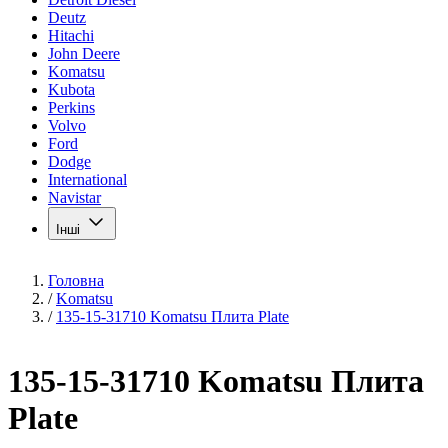
Deutz
Hitachi
John Deere
Komatsu
Kubota
Perkins
Volvo
Ford
Dodge
International
Navistar
Інші
Головна
/
Komatsu
/
135-15-31710 Komatsu Плита Plate
135-15-31710 Komatsu Плита
Plate