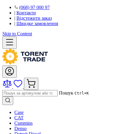
(068) 97 000 97
|
Контакти
|
Відстежити заказ
|
Швидке замовлення
Skip to Content
Пошук
Ctrl+K
Case
CAT
Cummins
Denso
Detroit Diesel