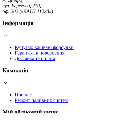
м. Дніпро,
вул. Берегова, 210,
оф. 202 («ДАТП 11228»)
Інформація
Купуємо вживані форсунки
Гарантія та повернення
Доставка та оплата
Компанія
Про нас
Ремонт паливних систем
Мій обліковий запис
Увійти
Створити обліковий запис
Працюємо з 2006 року