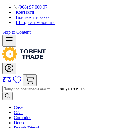
(068) 97 000 97
|
Контакти
|
Відстежити заказ
|
Швидке замовлення
Skip to Content
Пошук
Ctrl+K
Case
CAT
Cummins
Denso
Detroit Diesel