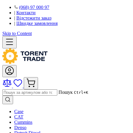
(068) 97 000 97
|
Контакти
|
Відстежити заказ
|
Швидке замовлення
Skip to Content
Пошук
Ctrl+K
Case
CAT
Cummins
Denso
Detroit Diesel