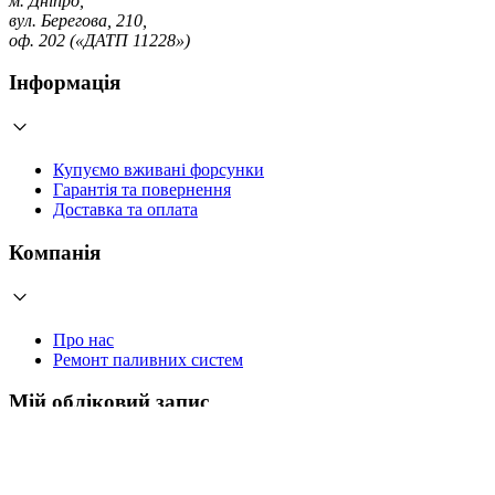
м. Дніпро,
вул. Берегова, 210,
оф. 202 («ДАТП 11228»)
Інформація
Купуємо вживані форсунки
Гарантія та повернення
Доставка та оплата
Компанія
Про нас
Ремонт паливних систем
Мій обліковий запис
Увійти
Створити обліковий запис
Працюємо з 2006 року