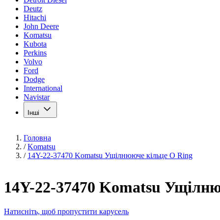
Deutz
Hitachi
John Deere
Komatsu
Kubota
Perkins
Volvo
Ford
Dodge
International
Navistar
Інші
Головна
/
Komatsu
/
14Y-22-37470 Komatsu Ущілнююче кільце O Ring
14Y-22-37470 Komatsu Ущілню
Натисніть, щоб пропустити карусель