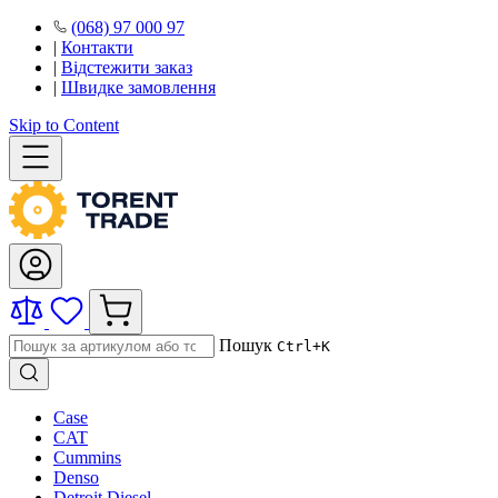
(068) 97 000 97
|
Контакти
|
Відстежити заказ
|
Швидке замовлення
Skip to Content
Пошук
Ctrl+K
Case
CAT
Cummins
Denso
Detroit Diesel