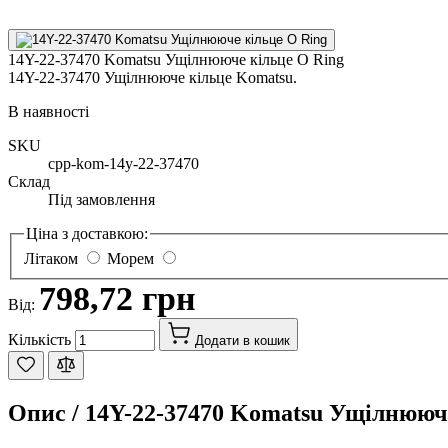
14Y-22-37470 Komatsu Ущілнююче кільце O Ring
14Y-22-37470 Ущілнююче кільце Komatsu.
В наявності
SKU
cpp-kom-14y-22-37470
Склад
Під замовлення
Ціна з доставкою:
Літаком
Морем
798,72 грн
Від:
Кількість
Додати в кошик
Опис /
14Y-22-37470 Komatsu Ущілнююче