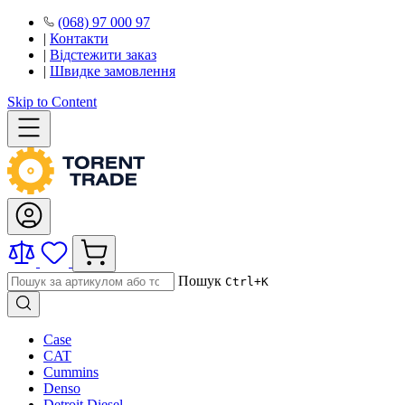
(068) 97 000 97
|
Контакти
|
Відстежити заказ
|
Швидке замовлення
Skip to Content
Пошук
Ctrl+K
Case
CAT
Cummins
Denso
Detroit Diesel