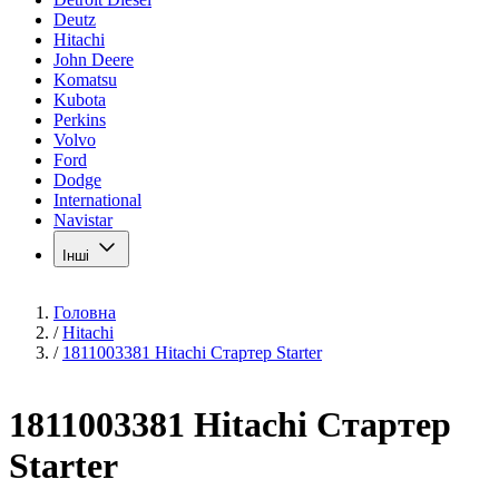
Deutz
Hitachi
John Deere
Komatsu
Kubota
Perkins
Volvo
Ford
Dodge
International
Navistar
Інші
Головна
/
Hitachi
/
1811003381 Hitachi Стартер Starter
1811003381 Hitachi Стартер
Starter