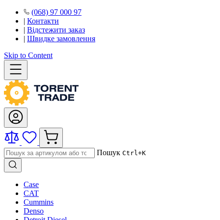
(068) 97 000 97
|
Контакти
|
Відстежити заказ
|
Швидке замовлення
Skip to Content
Пошук
Ctrl+K
Case
CAT
Cummins
Denso
Detroit Diesel