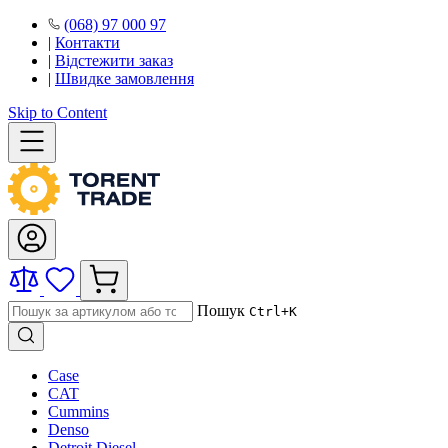
(068) 97 000 97
|
Контакти
|
Відстежити заказ
|
Швидке замовлення
Skip to Content
Пошук
Ctrl+K
Case
CAT
Cummins
Denso
Detroit Diesel