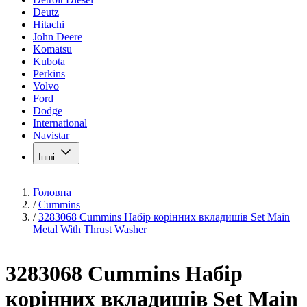
Deutz
Hitachi
John Deere
Komatsu
Kubota
Perkins
Volvo
Ford
Dodge
International
Navistar
Інші
Головна
/
Cummins
/
3283068 Cummins Набір корінних вкладишів Set Main
Metal With Thrust Washer
3283068 Cummins Набір
корінних вкладишів Set Main