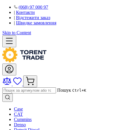
(068) 97 000 97
|
Контакти
|
Відстежити заказ
|
Швидке замовлення
Skip to Content
Пошук
Ctrl+K
Case
CAT
Cummins
Denso
Detroit Diesel