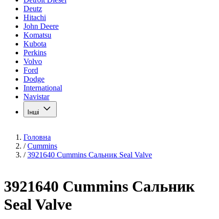
Deutz
Hitachi
John Deere
Komatsu
Kubota
Perkins
Volvo
Ford
Dodge
International
Navistar
Інші
Головна
/
Cummins
/
3921640 Cummins Сальник Seal Valve
3921640 Cummins Сальник
Seal Valve