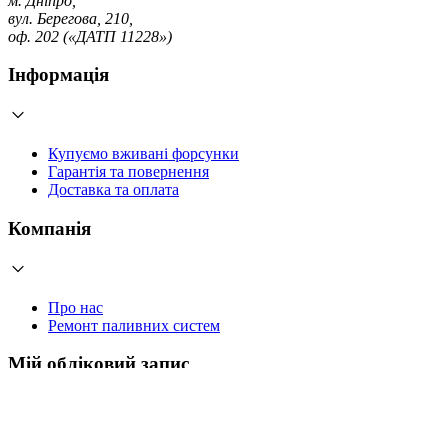
м. Дніпро,
вул. Берегова, 210,
оф. 202 («ДАТП 11228»)
Інформація
Купуємо вживані форсунки
Гарантія та повернення
Доставка та оплата
Компанія
Про нас
Ремонт паливних систем
Мій обліковий запис
Увійти
Створити обліковий запис
Працюємо з 2006 року