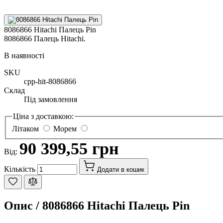
8086866 Hitachi Палець Pin
8086866 Палець Hitachi.
В наявності
SKU
cpp-hit-8086866
Склад
Під замовлення
Ціна з доставкою:
Літаком
Морем
90 399,55 грн
Від:
Кількість
Додати в кошик
Опис /
8086866 Hitachi Палець Pin