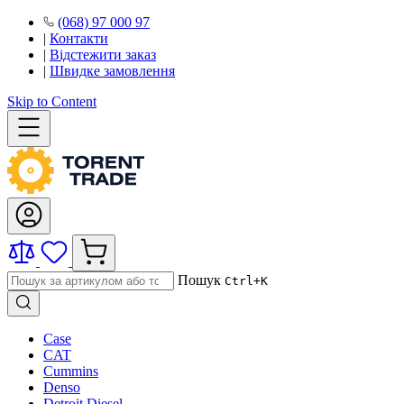
(068) 97 000 97
|
Контакти
|
Відстежити заказ
|
Швидке замовлення
Skip to Content
Пошук
Ctrl+K
Case
CAT
Cummins
Denso
Detroit Diesel