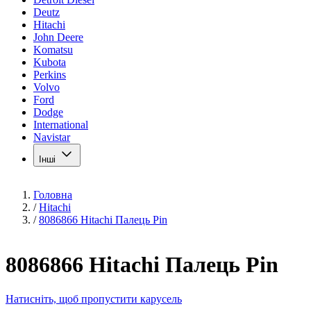
Deutz
Hitachi
John Deere
Komatsu
Kubota
Perkins
Volvo
Ford
Dodge
International
Navistar
Інші
Головна
/
Hitachi
/
8086866 Hitachi Палець Pin
8086866 Hitachi Палець Pin
Натисніть, щоб пропустити карусель