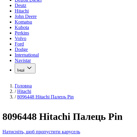
Deutz
Hitachi
John Deere
Komatsu
Kubota
Perkins
Volvo
Ford
Dodge
International
Navistar
Інші
Головна
/
Hitachi
/
8096448 Hitachi Палець Pin
8096448 Hitachi Палець Pin
Натисніть, щоб пропустити карусель