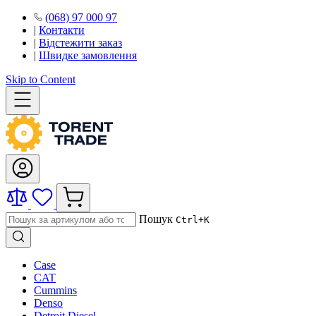
(068) 97 000 97
|
Контакти
|
Відстежити заказ
|
Швидке замовлення
Skip to Content
Пошук
Ctrl+K
Case
CAT
Cummins
Denso
Detroit Diesel