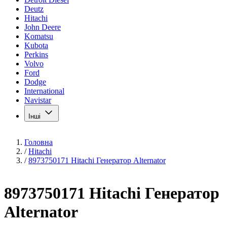
Deutz
Hitachi
John Deere
Komatsu
Kubota
Perkins
Volvo
Ford
Dodge
International
Navistar
Інші
Головна
/
Hitachi
/
8973750171 Hitachi Генератор Alternator
8973750171 Hitachi Генератор
Alternator