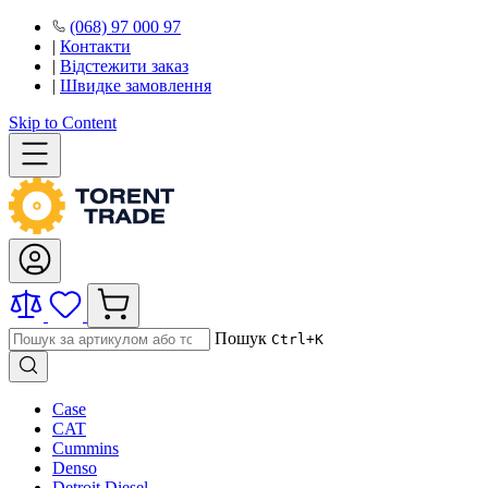
(068) 97 000 97
|
Контакти
|
Відстежити заказ
|
Швидке замовлення
Skip to Content
Пошук
Ctrl+K
Case
CAT
Cummins
Denso
Detroit Diesel