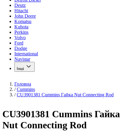
Deutz
Hitachi
John Deere
Komatsu
Kubota
Perkins
Volvo
Ford
Dodge
International
Navistar
Інші
Головна
/
Cummins
/
CU3901381 Cummins Гайка Nut Connecting Rod
CU3901381 Cummins Гайка
Nut Connecting Rod