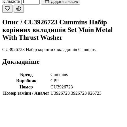
Кількість
Додати в кошик
Опис /
CU3926723 Cummins Набір
корінних вкладишів Set Main Metal
With Thrust Washer
CU3926723 Набір корінних вкладишів Cummins
Докладніше
Бренд
Cummins
Виробник
CPP
Номер
CU3926723
Номер заміни / Аналог
U3926723 3926723 926723