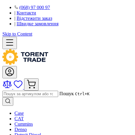
(068) 97 000 97
|
Контакти
|
Відстежити заказ
|
Швидке замовлення
Skip to Content
Пошук
Ctrl+K
Case
CAT
Cummins
Denso
Detroit Diesel