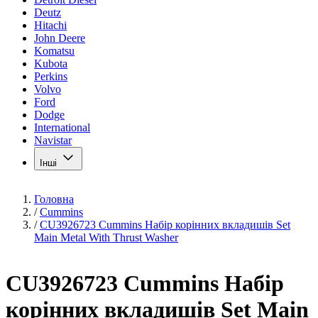
Deutz
Hitachi
John Deere
Komatsu
Kubota
Perkins
Volvo
Ford
Dodge
International
Navistar
Інші
Головна
/
Cummins
/
CU3926723 Cummins Набір корінних вкладишів Set
Main Metal With Thrust Washer
CU3926723 Cummins Набір
корінних вкладишів Set Main