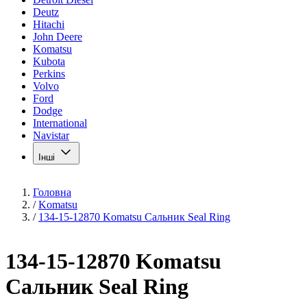
Deutz
Hitachi
John Deere
Komatsu
Kubota
Perkins
Volvo
Ford
Dodge
International
Navistar
Інші
Головна
/
Komatsu
/
134-15-12870 Komatsu Сальник Seal Ring
134-15-12870 Komatsu
Сальник Seal Ring