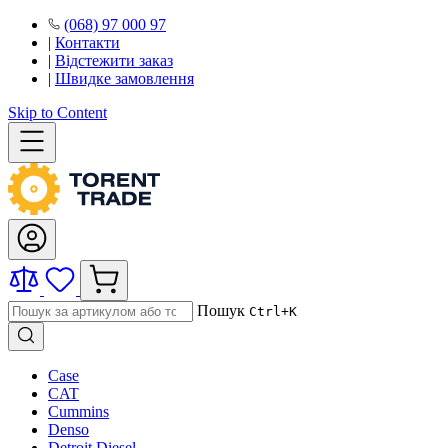
(068) 97 000 97
|
Контакти
|
Відстежити заказ
|
Швидке замовлення
Skip to Content
Пошук
Ctrl+K
Case
CAT
Cummins
Denso
Detroit Diesel