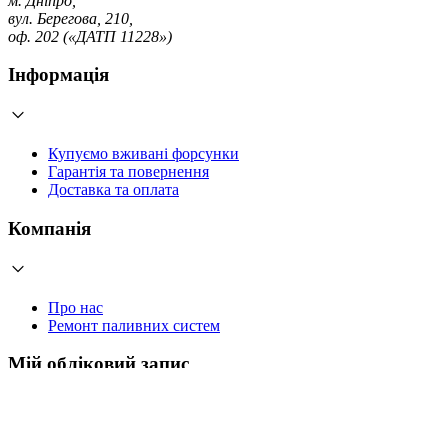
м. Дніпро,
вул. Берегова, 210,
оф. 202 («ДАТП 11228»)
Інформація
Купуємо вживані форсунки
Гарантія та повернення
Доставка та оплата
Компанія
Про нас
Ремонт паливних систем
Мій обліковий запис
Увійти
Створити обліковий запис
Працюємо з 2006 року