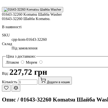
01643-32260 Komatsu Шайба Washer
01643-32260 Шайба Komatsu.
В наявності
SKU
cpp-kom-01643-32260
Склад
Під замовлення
Ціна з доставкою:
Літаком
Морем
227,72 грн
Від:
Кількість
Додати в кошик
Опис /
01643-32260 Komatsu Шайба Was