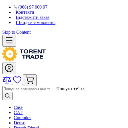
(068) 97 000 97
|
Контакти
|
Відстежити заказ
|
Швидке замовлення
Skip to Content
Пошук
Ctrl+K
Case
CAT
Cummins
Denso
Detroit Diesel