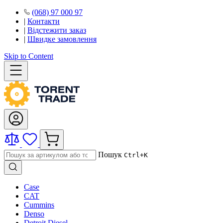
(068) 97 000 97
|
Контакти
|
Відстежити заказ
|
Швидке замовлення
Skip to Content
Пошук
Ctrl+K
Case
CAT
Cummins
Denso
Detroit Diesel