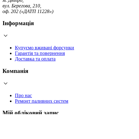
м. Дніпро,
вул. Берегова, 210,
оф. 202 («ДАТП 11228»)
Інформація
Купуємо вживані форсунки
Гарантія та повернення
Доставка та оплата
Компанія
Про нас
Ремонт паливних систем
Мій обліковий запис
Увійти
Створити обліковий запис
Працюємо з 2006 року