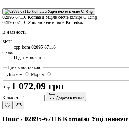
02895-67116 Komatsu Ущілнююче кільце O-Ring
02895-67116 Ущілнююче кільце Komatsu.
В наявності
SKU
cpp-kom-02895-67116
Склад
Під замовлення
Ціна з доставкою:
Літаком
Морем
1 072,09 грн
Від:
Кількість
Додати в кошик
Опис /
02895-67116 Komatsu Ущілнююче