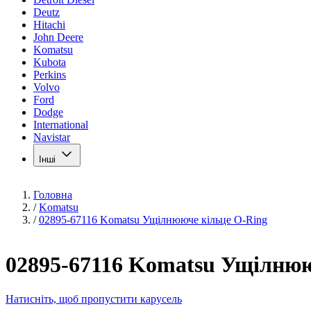
Deutz
Hitachi
John Deere
Komatsu
Kubota
Perkins
Volvo
Ford
Dodge
International
Navistar
Інші
Головна
/
Komatsu
/
02895-67116 Komatsu Ущілнююче кільце O-Ring
02895-67116 Komatsu Ущілнюю
Натисніть, щоб пропустити карусель