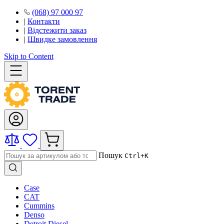
(068) 97 000 97
|
Контакти
|
Відстежити заказ
|
Швидке замовлення
Skip to Content
Пошук
Ctrl+K
Case
CAT
Cummins
Denso
Detroit Diesel