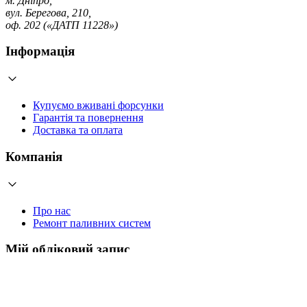
м. Дніпро,
вул. Берегова, 210,
оф. 202 («ДАТП 11228»)
Інформація
Купуємо вживані форсунки
Гарантія та повернення
Доставка та оплата
Компанія
Про нас
Ремонт паливних систем
Мій обліковий запис
Увійти
Створити обліковий запис
Працюємо з 2006 року