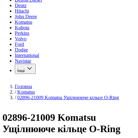
Deutz
Hitachi
John Deere
Komatsu
Kubota
Perkins
Volvo
Ford
Dodge
International
Navistar
Інші
Головна
/
Komatsu
/
02896-21009 Komatsu Ущілнююче кільце O-Ring
02896-21009 Komatsu
Ущілнююче кільце O-Ring