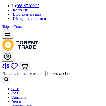
(068) 97 000 97
|
Контакти
|
Відстежити заказ
|
Швидке замовлення
Skip to Content
Пошук
Ctrl+K
Case
CAT
Cummins
Denso
Detroit Diesel