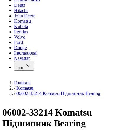
Deutz
Hitachi
John Deere
Komatsu
Kubota
Perkins
Volvo
Ford
Dodge
International
Navistar
Інші
Головна
/
Komatsu
/
06002-33214 Komatsu Підшипник Bearing
06002-33214 Komatsu
Підшипник Bearing