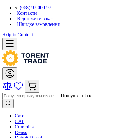
(068) 97 000 97
|
Контакти
|
Відстежити заказ
|
Швидке замовлення
Skip to Content
Пошук
Ctrl+K
Case
CAT
Cummins
Denso
Detroit Diesel