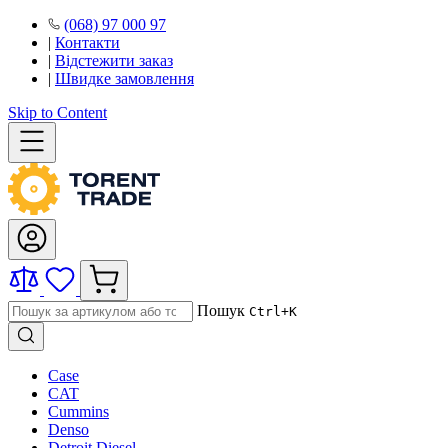
(068) 97 000 97
|
Контакти
|
Відстежити заказ
|
Швидке замовлення
Skip to Content
Пошук
Ctrl+K
Case
CAT
Cummins
Denso
Detroit Diesel