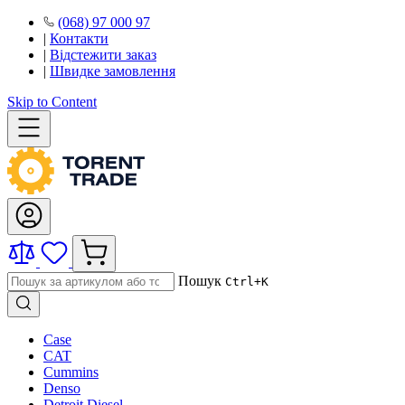
(068) 97 000 97
|
Контакти
|
Відстежити заказ
|
Швидке замовлення
Skip to Content
Пошук
Ctrl+K
Case
CAT
Cummins
Denso
Detroit Diesel