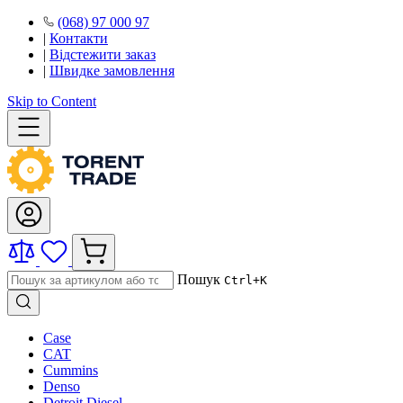
(068) 97 000 97
|
Контакти
|
Відстежити заказ
|
Швидке замовлення
Skip to Content
Пошук
Ctrl+K
Case
CAT
Cummins
Denso
Detroit Diesel