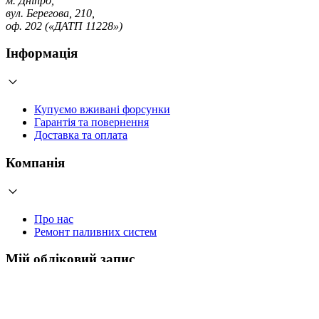
м. Дніпро,
вул. Берегова, 210,
оф. 202 («ДАТП 11228»)
Інформація
Купуємо вживані форсунки
Гарантія та повернення
Доставка та оплата
Компанія
Про нас
Ремонт паливних систем
Мій обліковий запис
Увійти
Створити обліковий запис
Працюємо з 2006 року