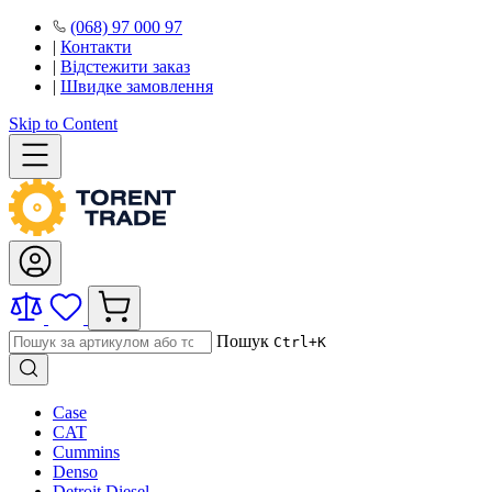
(068) 97 000 97
|
Контакти
|
Відстежити заказ
|
Швидке замовлення
Skip to Content
Пошук
Ctrl+K
Case
CAT
Cummins
Denso
Detroit Diesel