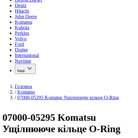
Deutz
Hitachi
John Deere
Komatsu
Kubota
Perkins
Volvo
Ford
Dodge
International
Navistar
Інші
Головна
/
Komatsu
/
07000-05295 Komatsu Ущілнююче кільце O-Ring
07000-05295 Komatsu
Ущілнююче кільце O-Ring