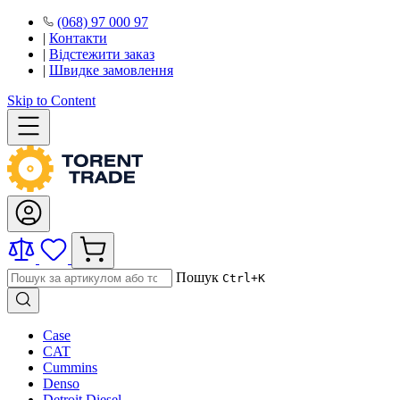
(068) 97 000 97
|
Контакти
|
Відстежити заказ
|
Швидке замовлення
Skip to Content
Пошук
Ctrl+K
Case
CAT
Cummins
Denso
Detroit Diesel