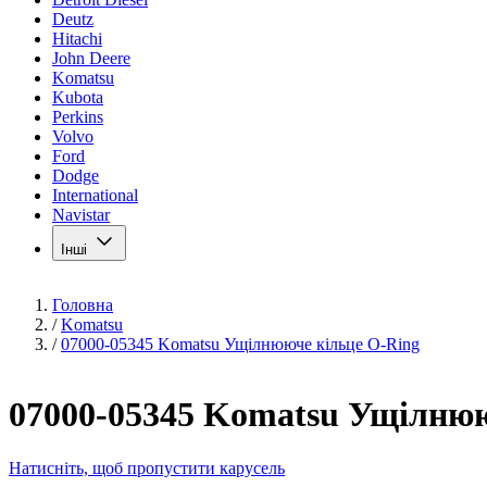
Deutz
Hitachi
John Deere
Komatsu
Kubota
Perkins
Volvo
Ford
Dodge
International
Navistar
Інші
Головна
/
Komatsu
/
07000-05345 Komatsu Ущілнююче кільце O-Ring
07000-05345 Komatsu Ущілнюю
Натисніть, щоб пропустити карусель