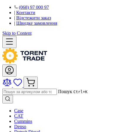
(068) 97 000 97
|
Контакти
|
Відстежити заказ
|
Швидке замовлення
Skip to Content
Пошук
Ctrl+K
Case
CAT
Cummins
Denso
Detroit Diesel