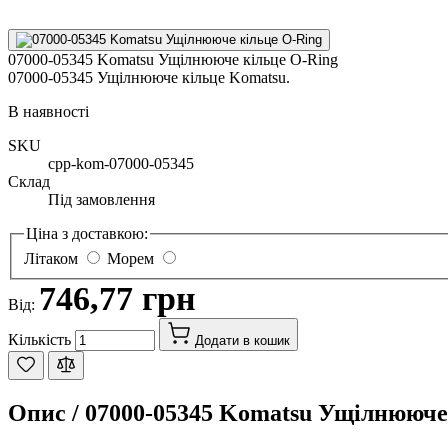
07000-05345 Komatsu Ущілнююче кільце O-Ring
07000-05345 Ущілнююче кільце Komatsu.
В наявності
SKU
cpp-kom-07000-05345
Склад
Під замовлення
Ціна з доставкою:
Літаком
Морем
746,77 грн
Від:
Кількість
Додати в кошик
Опис /
07000-05345 Komatsu Ущілнююче