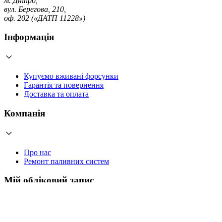
м. Дніпро,
вул. Берегова, 210,
оф. 202 («ДАТП 11228»)
Інформація
Купуємо вживані форсунки
Гарантія та повернення
Доставка та оплата
Компанія
Про нас
Ремонт паливних систем
Мій обліковий запис
Увійти
Створити обліковий запис
Працюємо з 2006 року