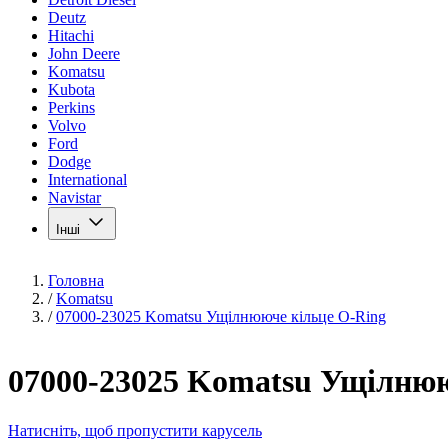
Deutz
Hitachi
John Deere
Komatsu
Kubota
Perkins
Volvo
Ford
Dodge
International
Navistar
Інші
Головна
/
Komatsu
/
07000-23025 Komatsu Ущілнююче кільце O-Ring
07000-23025 Komatsu Ущілнюю
Натисніть, щоб пропустити карусель