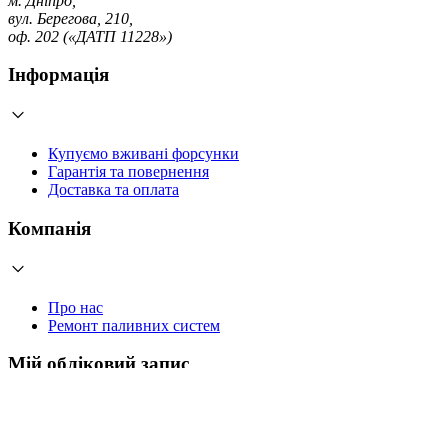
м. Дніпро,
вул. Берегова, 210,
оф. 202 («ДАТП 11228»)
Інформація
Купуємо вживані форсунки
Гарантія та повернення
Доставка та оплата
Компанія
Про нас
Ремонт паливних систем
Мій обліковий запис
Увійти
Створити обліковий запис
Працюємо з 2006 року