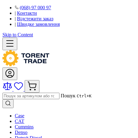
(068) 97 000 97
|
Контакти
|
Відстежити заказ
|
Швидке замовлення
Skip to Content
Пошук
Ctrl+K
Case
CAT
Cummins
Denso
Detroit Diesel