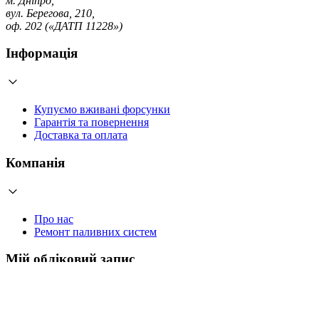
м. Дніпро,
вул. Берегова, 210,
оф. 202 («ДАТП 11228»)
Інформація
Купуємо вживані форсунки
Гарантія та повернення
Доставка та оплата
Компанія
Про нас
Ремонт паливних систем
Мій обліковий запис
Увійти
Створити обліковий запис
Працюємо з 2006 року