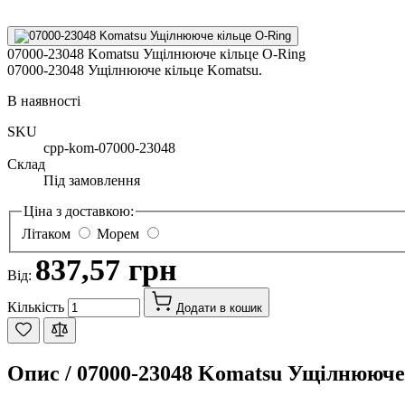
07000-23048 Komatsu Ущілнююче кільце O-Ring
07000-23048 Ущілнююче кільце Komatsu.
В наявності
SKU
cpp-kom-07000-23048
Склад
Під замовлення
Ціна з доставкою:
Літаком
Морем
837,57 грн
Від:
Кількість
Додати в кошик
Опис /
07000-23048 Komatsu Ущілнююче