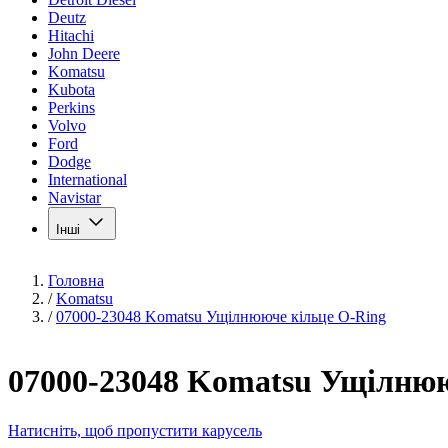
Deutz
Hitachi
John Deere
Komatsu
Kubota
Perkins
Volvo
Ford
Dodge
International
Navistar
Інші
Головна
/
Komatsu
/
07000-23048 Komatsu Ущілнююче кільце O-Ring
07000-23048 Komatsu Ущілнюю
Натисніть, щоб пропустити карусель