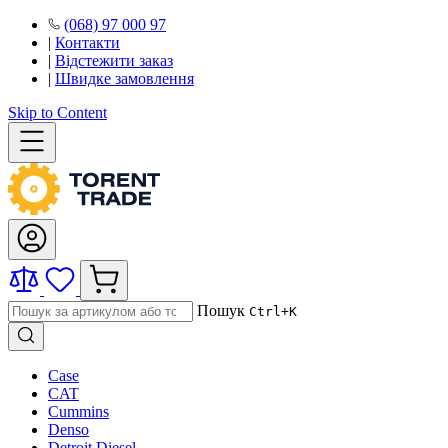
(068) 97 000 97
|
Контакти
|
Відстежити заказ
|
Швидке замовлення
Skip to Content
Пошук
Ctrl+K
Case
CAT
Cummins
Denso
Detroit Diesel