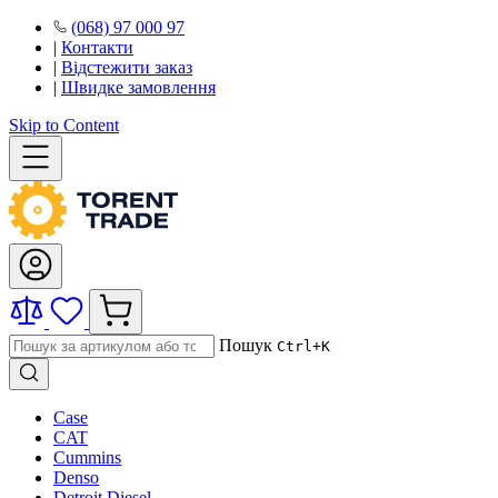
(068) 97 000 97
|
Контакти
|
Відстежити заказ
|
Швидке замовлення
Skip to Content
Пошук
Ctrl+K
Case
CAT
Cummins
Denso
Detroit Diesel