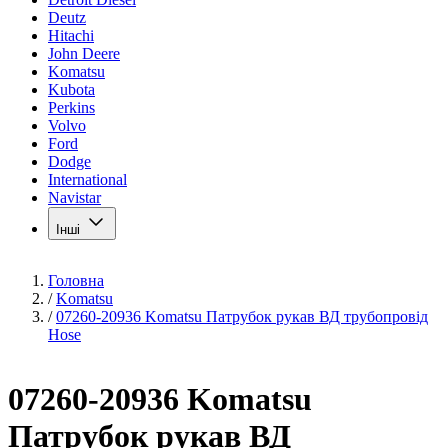
Deutz
Hitachi
John Deere
Komatsu
Kubota
Perkins
Volvo
Ford
Dodge
International
Navistar
Інші
Головна
/
Komatsu
/
07260-20936 Komatsu Патрубок рукав ВД трубопровід
Hose
07260-20936 Komatsu
Патрубок рукав ВД