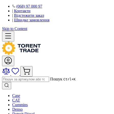
(068) 97 000 97
|
Контакти
|
Відстежити заказ
|
Швидке замовлення
Skip to Content
Пошук
Ctrl+K
Case
CAT
Cummins
Denso
Detroit Diesel