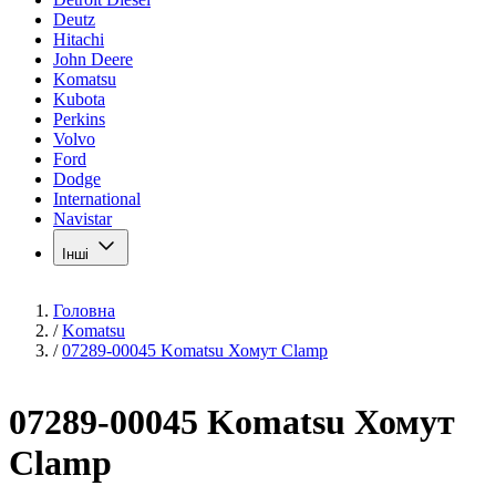
Deutz
Hitachi
John Deere
Komatsu
Kubota
Perkins
Volvo
Ford
Dodge
International
Navistar
Інші
Головна
/
Komatsu
/
07289-00045 Komatsu Хомут Clamp
07289-00045 Komatsu Хомут
Clamp