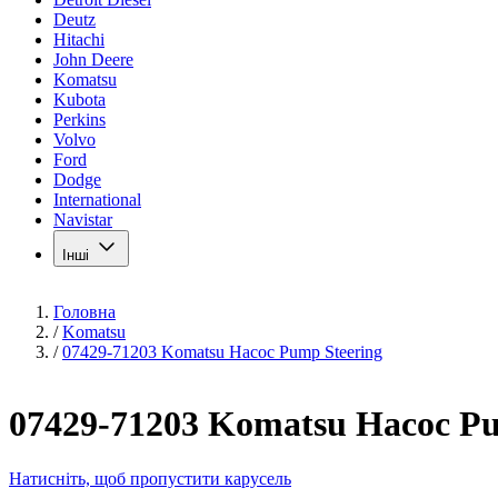
Deutz
Hitachi
John Deere
Komatsu
Kubota
Perkins
Volvo
Ford
Dodge
International
Navistar
Інші
Головна
/
Komatsu
/
07429-71203 Komatsu Насос Pump Steering
07429-71203 Komatsu Насос Pu
Натисніть, щоб пропустити карусель