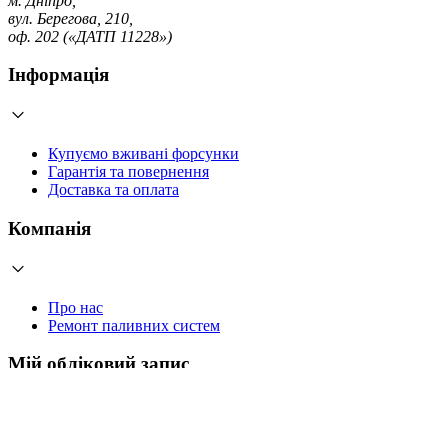
м. Дніпро,
вул. Берегова, 210,
оф. 202 («ДАТП 11228»)
Інформація
Купуємо вживані форсунки
Гарантія та повернення
Доставка та оплата
Компанія
Про нас
Ремонт паливних систем
Мій обліковий запис
Увійти
Створити обліковий запис
Працюємо з 2006 року