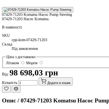
07429-71203 Komatsu Насос Pump Steering
07429-71203 Насос Komatsu.
В наявності
SKU
cpp-kom-07429-71203
Склад
Під замовлення
Ціна з доставкою:
Літаком
Морем
98 698,03 грн
Від:
Кількість
Додати в кошик
Опис /
07429-71203 Komatsu Насос Pump