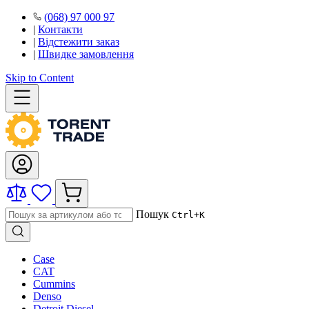
(068) 97 000 97
|
Контакти
|
Відстежити заказ
|
Швидке замовлення
Skip to Content
Пошук
Ctrl+K
Case
CAT
Cummins
Denso
Detroit Diesel