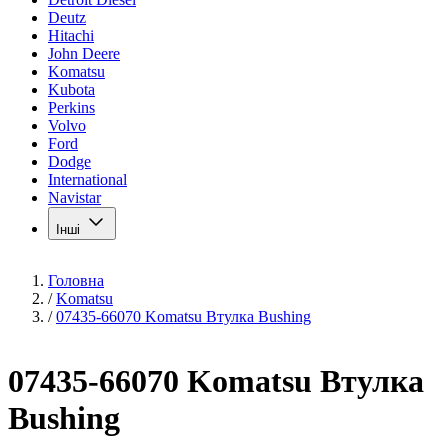
Deutz
Hitachi
John Deere
Komatsu
Kubota
Perkins
Volvo
Ford
Dodge
International
Navistar
Інші
Головна
/
Komatsu
/
07435-66070 Komatsu Втулка Bushing
07435-66070 Komatsu Втулка
Bushing