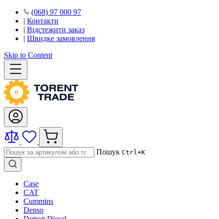
(068) 97 000 97
|
Контакти
|
Відстежити заказ
|
Швидке замовлення
Skip to Content
Пошук
Ctrl+K
Case
CAT
Cummins
Denso
Detroit Diesel