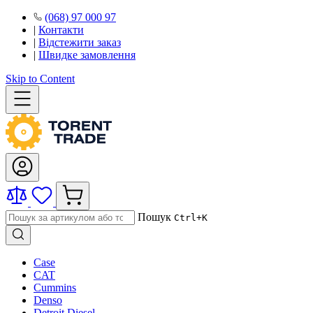
(068) 97 000 97
|
Контакти
|
Відстежити заказ
|
Швидке замовлення
Skip to Content
Пошук
Ctrl+K
Case
CAT
Cummins
Denso
Detroit Diesel