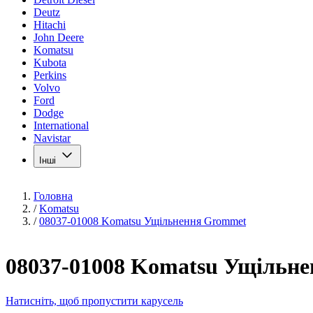
Deutz
Hitachi
John Deere
Komatsu
Kubota
Perkins
Volvo
Ford
Dodge
International
Navistar
Інші
Головна
/
Komatsu
/
08037-01008 Komatsu Ущільнення Grommet
08037-01008 Komatsu Ущільн
Натисніть, щоб пропустити карусель