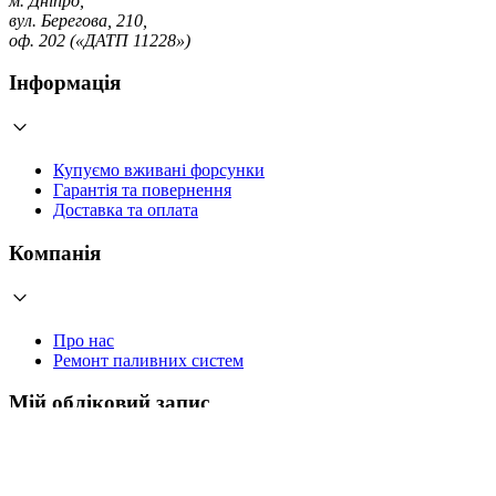
м. Дніпро,
вул. Берегова, 210,
оф. 202 («ДАТП 11228»)
Інформація
Купуємо вживані форсунки
Гарантія та повернення
Доставка та оплата
Компанія
Про нас
Ремонт паливних систем
Мій обліковий запис
Увійти
Створити обліковий запис
Працюємо з 2006 року