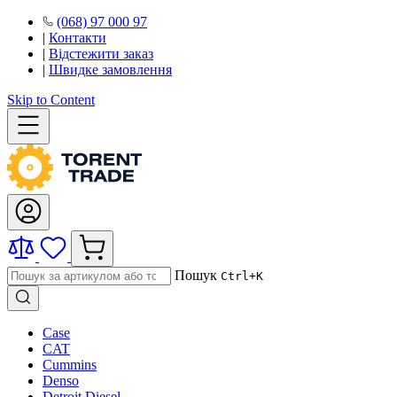
(068) 97 000 97
|
Контакти
|
Відстежити заказ
|
Швидке замовлення
Skip to Content
Пошук
Ctrl+K
Case
CAT
Cummins
Denso
Detroit Diesel