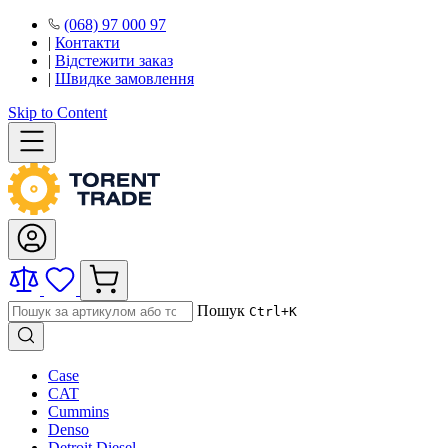
(068) 97 000 97
|
Контакти
|
Відстежити заказ
|
Швидке замовлення
Skip to Content
Пошук
Ctrl+K
Case
CAT
Cummins
Denso
Detroit Diesel