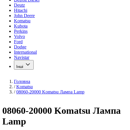
Deutz
Hitachi
John Deere
Komatsu
Kubota
Perkins
Volvo
Ford
Dodge
International
Navistar
Інші
Головна
/
Komatsu
/
08060-20000 Komatsu Лампа Lamp
08060-20000 Komatsu Лампа
Lamp