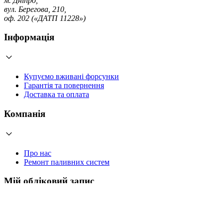
м. Дніпро,
вул. Берегова, 210,
оф. 202 («ДАТП 11228»)
Інформація
Купуємо вживані форсунки
Гарантія та повернення
Доставка та оплата
Компанія
Про нас
Ремонт паливних систем
Мій обліковий запис
Увійти
Створити обліковий запис
Працюємо з 2006 року