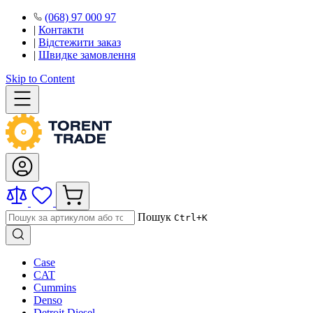
(068) 97 000 97
|
Контакти
|
Відстежити заказ
|
Швидке замовлення
Skip to Content
Пошук
Ctrl+K
Case
CAT
Cummins
Denso
Detroit Diesel