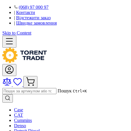
(068) 97 000 97
|
Контакти
|
Відстежити заказ
|
Швидке замовлення
Skip to Content
Пошук
Ctrl+K
Case
CAT
Cummins
Denso
Detroit Diesel