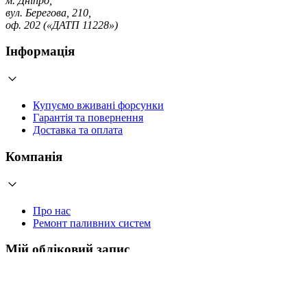
м. Дніпро,
вул. Берегова, 210,
оф. 202 («ДАТП 11228»)
Інформація
Купуємо вживані форсунки
Гарантія та повернення
Доставка та оплата
Компанія
Про нас
Ремонт паливних систем
Мій обліковий запис
Увійти
Створити обліковий запис
Працюємо з 2006 року