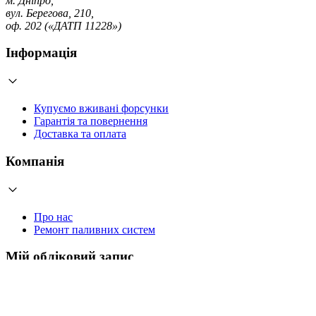
м. Дніпро,
вул. Берегова, 210,
оф. 202 («ДАТП 11228»)
Інформація
Купуємо вживані форсунки
Гарантія та повернення
Доставка та оплата
Компанія
Про нас
Ремонт паливних систем
Мій обліковий запис
Увійти
Створити обліковий запис
Працюємо з 2006 року