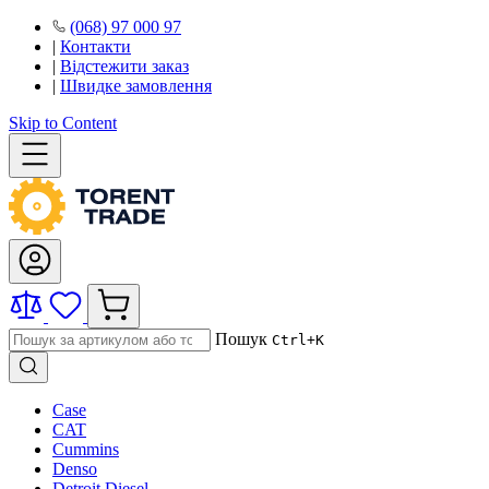
(068) 97 000 97
|
Контакти
|
Відстежити заказ
|
Швидке замовлення
Skip to Content
Пошук
Ctrl+K
Case
CAT
Cummins
Denso
Detroit Diesel