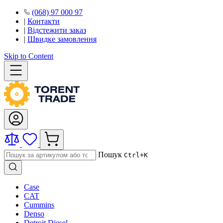
(068) 97 000 97
|
Контакти
|
Відстежити заказ
|
Швидке замовлення
Skip to Content
Пошук
Ctrl+K
Case
CAT
Cummins
Denso
Detroit Diesel