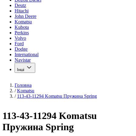
Deutz
Hitachi
John Deere
Komatsu
Kubota
Perkins
Volvo
Ford
Dodge
International
Navistar
Інші
Головна
/
Komatsu
/
113-43-11294 Komatsu Пружина Spring
113-43-11294 Komatsu
Пружина Spring