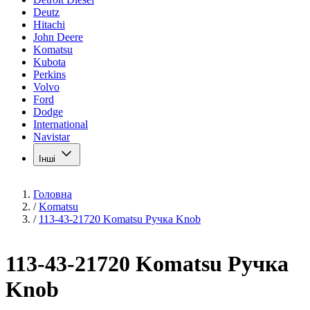
Deutz
Hitachi
John Deere
Komatsu
Kubota
Perkins
Volvo
Ford
Dodge
International
Navistar
Інші
Головна
/
Komatsu
/
113-43-21720 Komatsu Ручка Knob
113-43-21720 Komatsu Ручка
Knob