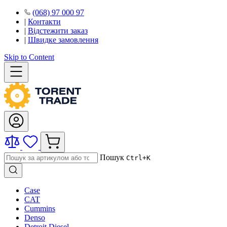
(068) 97 000 97
|
Контакти
|
Відстежити заказ
|
Швидке замовлення
Skip to Content
Пошук
Ctrl+K
Case
CAT
Cummins
Denso
Detroit Diesel