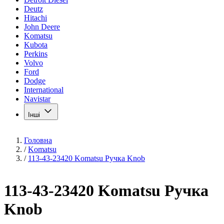
Deutz
Hitachi
John Deere
Komatsu
Kubota
Perkins
Volvo
Ford
Dodge
International
Navistar
Інші
Головна
/
Komatsu
/
113-43-23420 Komatsu Ручка Knob
113-43-23420 Komatsu Ручка
Knob