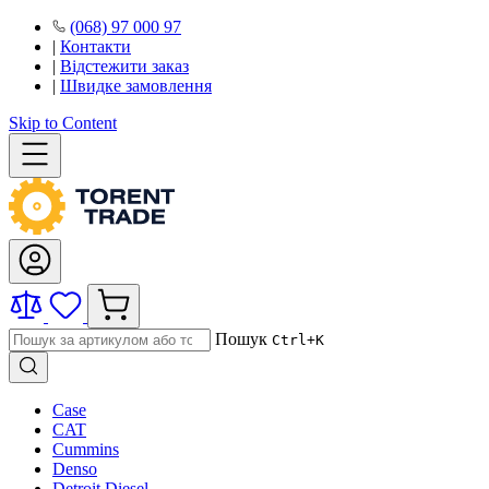
(068) 97 000 97
|
Контакти
|
Відстежити заказ
|
Швидке замовлення
Skip to Content
Пошук
Ctrl+K
Case
CAT
Cummins
Denso
Detroit Diesel